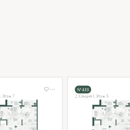
№ 433
9, Этаж 7
2, Секция 1, Этаж 5