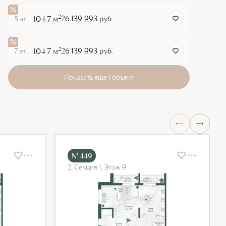
2
104.7 м
26 139 993 руб.
5 эт.
2
104.7 м
26 139 993 руб.
7 эт.
Показать еще 1 объект
№ 449
2, Секция 1, Этаж 9