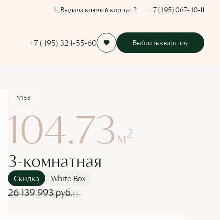
Выдача ключей корпус 2
+ 7 (495) 067-40-11
+7 (495) 324-55-60
Выбрать квартиру
Забронировать
№153
104.73
2
м
3-комнатная
Скидка
White Box
26 139 993 руб.
29 942 718 руб.