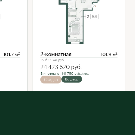
2-комнатная
2
2
101.7 м
101.9 м
29 622 341
руб.
24 423 620
руб.
В ипотеку от 141 750 руб./мес.
Скидка
Во двор