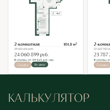
2-комнатная
2-комна
2
101.8 м
29 182 413
руб.
27 247 707
р
24 060 899
руб.
23 787
В ипотеку от 139 645 руб./мес.
В ипотеку от
Скидка
Во двор
Скидка
КАЛЬКУЛЯТОР