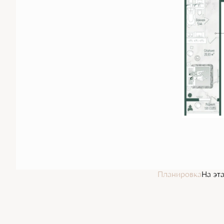
Планировка
На эт