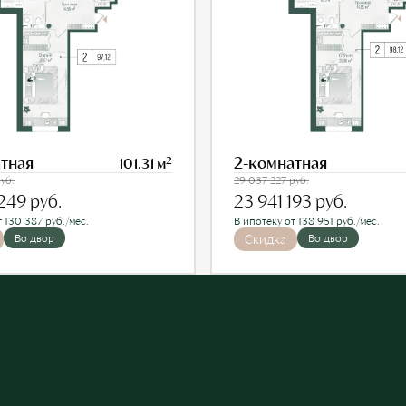
тная
2-комнатная
2
101.31 м
уб.
29 037 227
руб.
 249
руб.
23 941 193
руб.
 130 387 руб./мес.
В ипотеку от 138 951 руб./мес.
Во двор
Скидка
Во двор