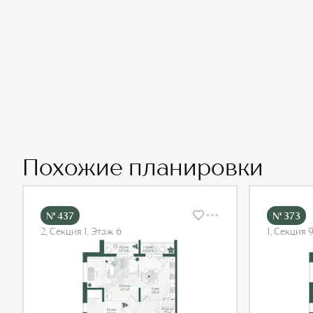
Похожие планировки
№ 437
№ 373
2, Секция 1, Этаж 6
1, Секция 