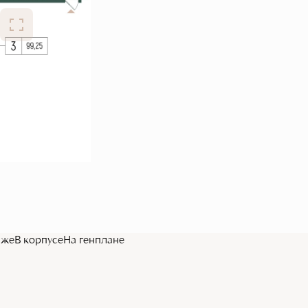
аже
В корпусе
На генплане