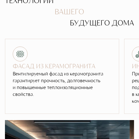
ТЕХНОЛОГИИ
ВАШЕГО
БУДУЩЕГО ДОМА
ФАСАД ИЗ КЕРАМОГРАНИТА
И
Вентилируемый фасад из керамогранита
Пр
гарантирует прочность, долговечность
ре
и повышенные теплоизоляционные
по
свойства.
в к
ко