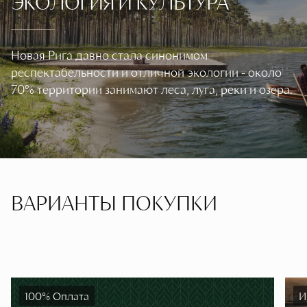
ЭКОЛОГИЯ И КУЛЬТУРА
Новая Рига давно стала синонимом
респектабельности и отличной экологии - около
70% территории занимают леса, луга, реки и озера.
ВАРИАНТЫ ПОКУПКИ
100% Оплата
И