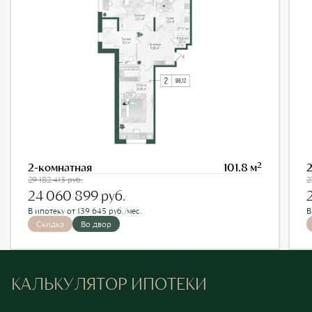
2
2-комнатная
101.8 м
29 182 413
руб.
2
24 060 899
руб.
В ипотеку от 139 645 руб./мес.
В
Скидка
Во двор
КАЛЬКУЛЯТОР ИПОТЕКИ