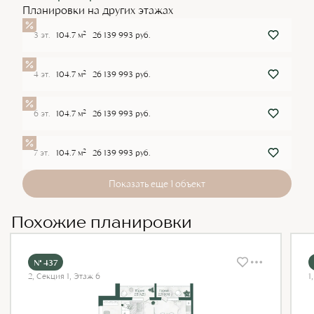
Планировки на других этажах
2
3 эт.
104.7 м
26 139 993 руб.
2
4 эт.
104.7 м
26 139 993 руб.
2
6 эт.
104.7 м
26 139 993 руб.
2
7 эт.
104.7 м
26 139 993 руб.
Показать еще 1 объект
Похожие планировки
№ 437
2, Секция 1, Этаж 6
1