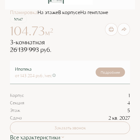
Планировка
На этаже
В корпусе
На генплане
№147
104.73
2
м
3-комнатная
26 139 993 руб.
29 942 718 руб.
Ипотека
Подробнее
от 143 284 руб./мес
1
Корпус
4
Секция
5
Этаж
2 кв. 2027
Сдача
Заказать звонок
Все характеристики