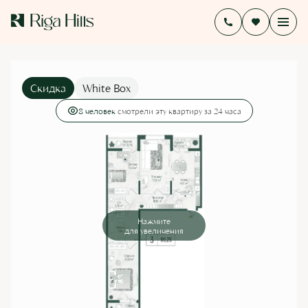
2
3-комнатная
104.73 м
29 942 718 руб.
26 139 993 руб.
Ипотека
от 143 284 руб./мес.
Скидка
White Box
8 человек
смотрели эту квартиру за 24 часа
Нажмите
для увеличения