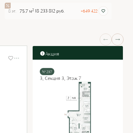
2
75.7 м
18 233 812 руб.
8 эт.
+649 422
Акция
№ 237
3, Секция 3, Этаж 7