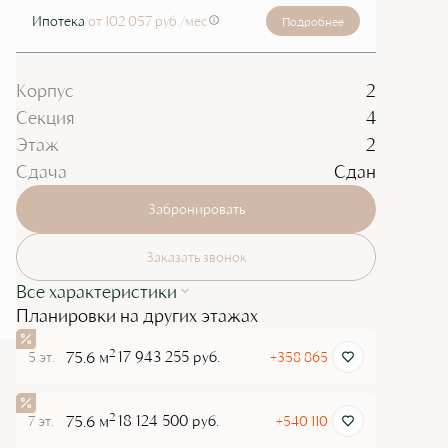
Ипотека
от 102 057 руб./мес
Подробнее
Корпус
2
Секция
4
Этаж
2
Сдача
Сдан
Забронировать
Заказать звонок
Все характеристики
Планировки на других этажах
2
75.6 м
17 943 255 руб.
5 эт.
+358 865
2
75.6 м
18 124 500 руб.
7 эт.
+540 110