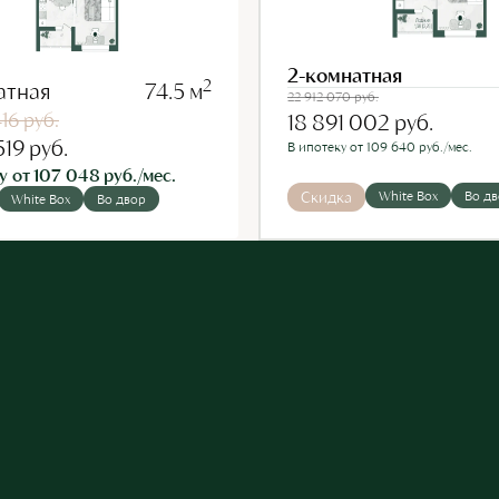
2-комнатная
2
атная
74.5 м
22 912 070
руб.
416
руб.
18 891 002
руб.
519
руб.
В ипотеку от 109 640 руб./мес.
у от 107 048 руб./мес.
Скидка
White Box
Во д
White Box
Во двор