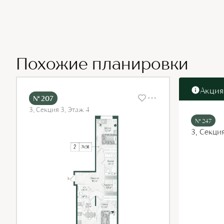
Похожие планировки
Акция
№ 207
3, Секция 3, Этаж 4
№ 247
3, Секци