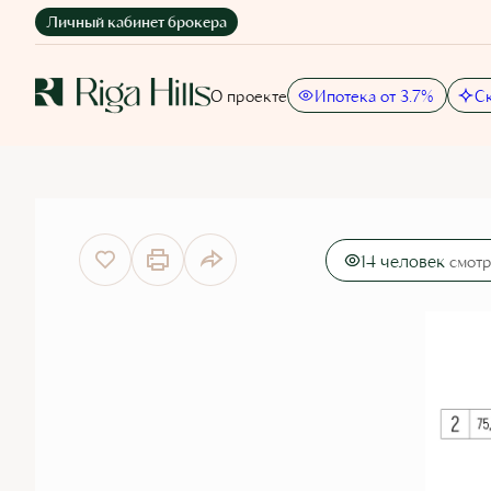
Личный кабинет брокера
21 327 338 руб.
О проекте
Ипотека от 3.7%
С
2
2-комнатная
75.5 м
17 584 390 руб.
Ипотека
от 102 057
14 человек
смотр