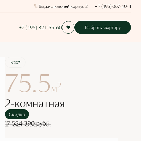
Выдача ключей корпус 2
+ 7 (495) 067-40-11
+7 (495) 324-55-60
Выбрать квартиру
Забронировать
№207
75.5
2
м
2-комнатная
Скидка
17 584 390 руб.
21 327 338 руб.