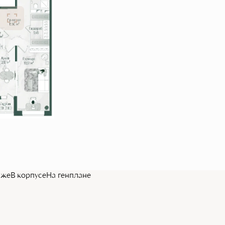
аже
В корпусе
На генплане