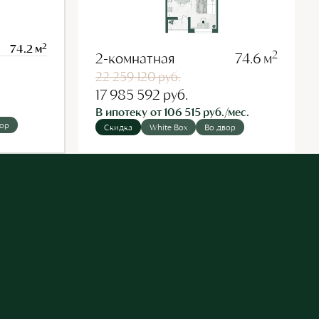
2
74.2 м
2
2-комнатная
74.6 м
22 259 120
руб.
17 985 592
руб.
В ипотеку от 106 515 руб./мес.
вор
Скидка
White Box
Во двор