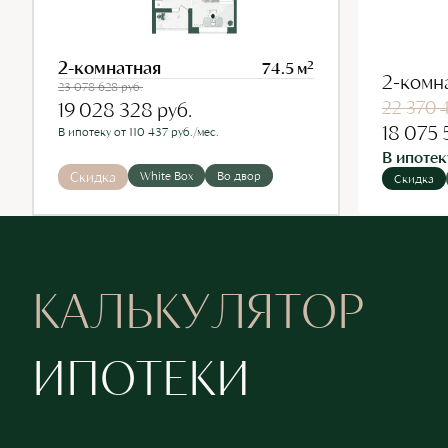
2-комнатная
2
74.5 м
2-комн
23 078 628
руб.
22 370 
19 028 328
руб.
18 075 
В ипотеку от 110 437 руб./мес.
В ипотек
Скидка
White Box
Во двор
Скидка
КАЛЬКУЛЯТОР
ИПОТЕКИ