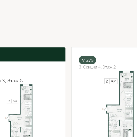
№ 275
3, Секция 4, Этаж 2
я 3, Этаж 8