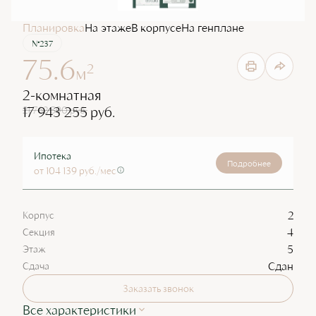
Планировка
На этаже
В корпусе
На генплане
№237
75.6
2
м
2-комнатная
17 943 255 руб.
21 762 590 руб.
Ипотека
Подробнее
от 104 139 руб./мес
2
Корпус
4
Секция
5
Этаж
Сдан
Сдача
Заказать звонок
Все характеристики