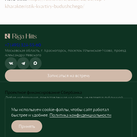
kharakteristik-kvartiry-budushchego/
+7 (495) 324-55-60
Московская область, г. Красногорск, поселок Ильинское-Усово, проезд
Александра Невского
Записаться на встречу
Проектное финансирование Сбербанка
Любая информация, представленная на сайте, не является публичной
офертой. Визуализация объекта и планировочные решения являются
ориентировочными.
Мы используем cookie-файлы, чтобы сайт работал
Застройщик — ООО «СЗ «ЖК ЯРКИЙ. РИГА», ОГРН 1215000064663, вправе
быстрее и удобнее.
Политика конфиденциальности
вносить изменения в проект в соответствии с законодательством.
Проектная декларация на сайте
наш.дом.рф
Принять
Разработано