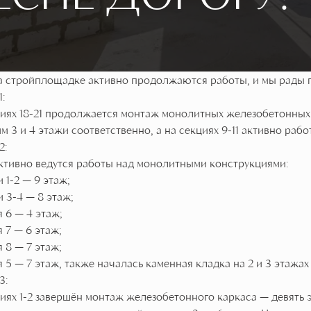
а стройплощадке активно продолжаются работы, и мы рады п
:
иях 18-21 продолжается монтаж монолитных железобетонных к
м 3 и 4 этажи соответственно, а на секциях 9-11 активно ра
2:
ктивно ведутся работы над монолитными конструкциями:
и 1-2 — 9 этаж;
и 3-4 — 8 этаж;
я 6 — 4 этаж;
я 7 — 6 этаж;
я 8 — 7 этаж;
я 5 — 7 этаж, также началась каменная кладка на 2 и 3 этажах
3:
иях 1-2 завершён монтаж железобетонного каркаса — девять 