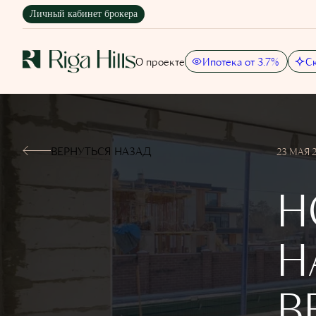
Личный кабинет брокера
О проекте
Ипотека от 3.7%
С
ВЕРНУТЬСЯ НАЗАД
23 МАЯ 
Н
Н
В