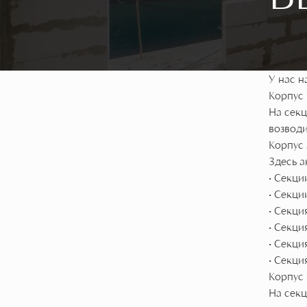
У нас н
Корпус 1
На секц
возводи
Корпус 
Здесь а
• Секци
• Секци
• Секци
• Секци
• Секци
• Секци
Корпус 
На секц