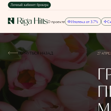
Личный кабинет брокера
О проекте
Ипотека от 3.7%
С
ВЕРНУТЬСЯ НАЗАД
27 АПРЕ
Г
П
М