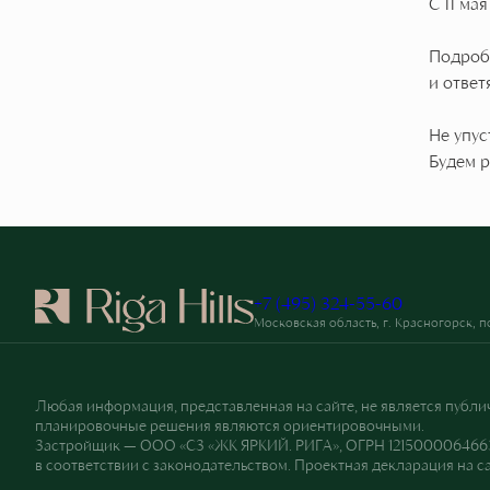
С 11 ма
Подроб
и ответ
Не упус
Будем р
+7 (495) 324-55-60
Московская область, г. Красногорск, 
Любая информация, представленная на сайте, не является публи
планировочные решения являются ориентировочными.
Застройщик — ООО «СЗ «ЖК ЯРКИЙ. РИГА», ОГРН 1215000064663,
в соответствии с законодательством. Проектная декларация на с