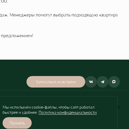
:00.
даж. Менеджеры помогут выбрать подходящую квартиру
м предложением!
Записаться на встречу
Проектное финансирование Сбербанка
Мы используем cookie-файлы, чтобы сайт работал
Разработано
быстрее и удобнее.
Политика конфиденциальности
Принять