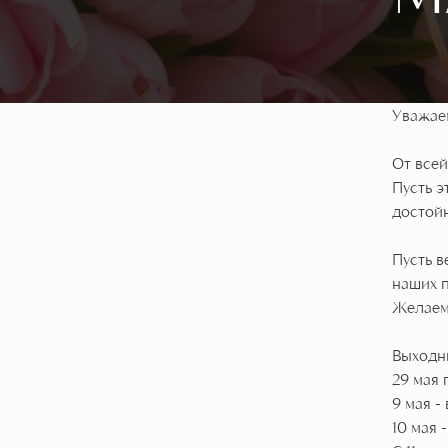
Уважае
От все
Пусть э
достойн
Пусть в
наших п
Желаем 
Выходн
29 мая 
9 мая -
10 мая 