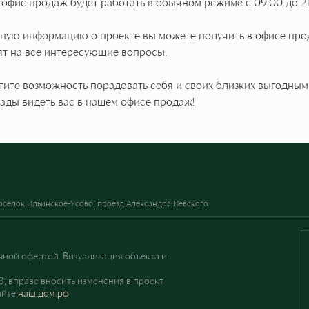
я офис продаж будет работать в обычном режиме с 09:00 до 21
ную информацию о проекте вы можете получить в офисе про
ят на все интересующие вопросы.
тите возможность порадовать себя и своих близких выгодны
ады видеть вас в нашем офисе продаж!
поселок Ильинское-Усово, проезд Александра Невского
чной офертой. Визуализация объекта и
 вправе вносить изменения в проект
айте
наш.дом.рф