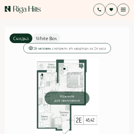
2
1-комнатная
44.2 м
17 074 568 руб.
14 077 981 руб.
Ипотека
от 95 391 руб./мес.
Скидка
White Box
26 человек
смотрели эту квартиру за 24 часа
Нажмите
для увеличения