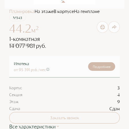
Планировка
На этаже
В корпусе
На генплане
№343
44.2
2
м
1-комнатная
14 077 981 руб.
17 074 568 руб.
Ипотека
Подробнее
от 95 391 руб./мес
3
Корпус
4
Секция
9
Этаж
Сдан
Сдача
Заказать звонок
Все характеристики