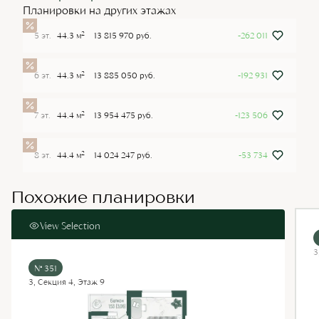
Планировки на других этажах
2
5 эт.
44.3 м
13 815 970 руб.
-262 011
2
6 эт.
44.3 м
13 885 050 руб.
-192 931
2
7 эт.
44.4 м
13 954 475 руб.
-123 506
2
8 эт.
44.4 м
14 024 247 руб.
-53 734
Похожие планировки
View Selection
3
№ 351
3, Секция 4, Этаж 9