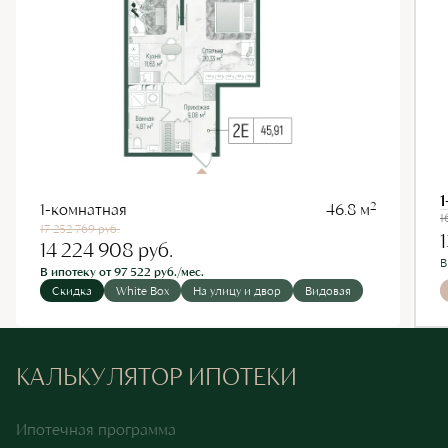
1
2
1-комнатная
46.8 м
1
17 252 769
руб.
14 224 908
руб.
В
В ипотеку от 97 522 руб./мес.
Скидка
White Box
На улицу и двор
Видовая
КАЛЬКУЛЯТОР ИПОТЕКИ
Ипотечная программа