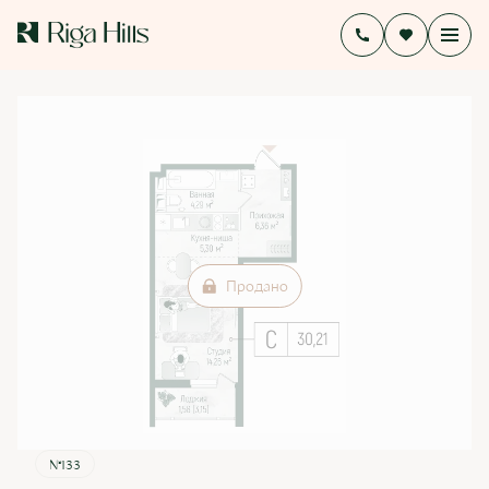
2
Студия
31.5 м
Цена по запросу
Ипотека
от 16 857 руб./мес.
Продано
№133