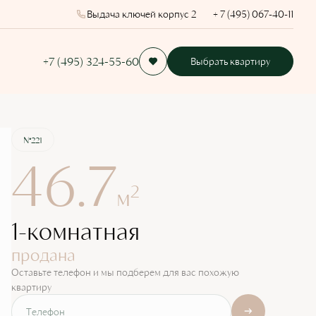
Выдача ключей корпус 2
+ 7 (495) 067-40-11
+7 (495) 324-55-60
Выбрать квартиру
Квартира забронирована
№221
46.7
2
м
1-комнатная
продана
Оставьте телефон и мы подберем для вас похожую
квартиру