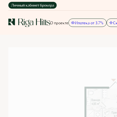
Личный кабинет брокера
О проекте
Ипотека от 3.7%
С
2
Цена по запросу
1-комнатная
46.7 м
Ипотека
от 24 22