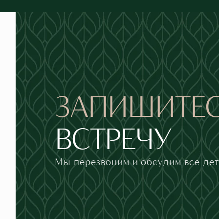
ЗАПИШИТЕ
ВСТРЕЧУ
Мы перезвоним и обсудим все де
Ошибка при отправке!
Форма появится через
3 сек
Телефон
Принимаю
политику конфиденциальности
и даю согласи
Закрыть