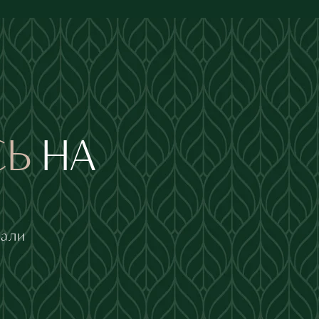
СЬ
НА
тали
е на
обработку персональных данных