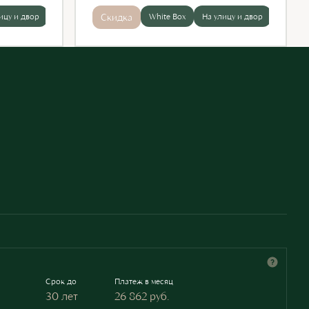
ицу и двор
Скидка
Скидка
White Box
White Box
На улицу и двор
На улицу и двор
Скидк
Срок до
Платеж в месяц
30 лет
26 862
руб.