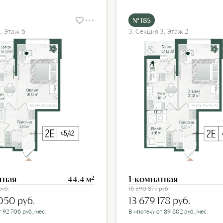
№ 185
1, Этаж 6
3, Секция 3, Этаж 2
тная
1-комнатная
2
44.4 м
руб.
16 590 877
руб.
 050
руб.
13 679 178
руб.
 92 706 руб./мес.
В ипотеку от 89 802 руб./мес.