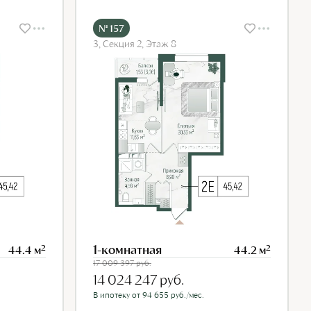
№ 157
3, Секция 2, Этаж 8
1-комнатная
2
2
44.4 м
44.2 м
17 009 397
руб.
14 024 247
руб.
В ипотеку от 94 655 руб./мес.