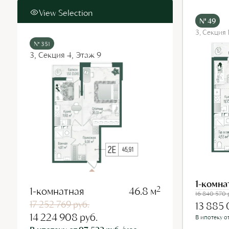
View Selection
№ 49
3, Секция 
№ 351
3, Секция 4, Этаж 9
1-комна
2
1-комнатная
46.8 м
16 840 570
17 252 769
руб.
13 885
14 224 908
руб.
В ипотеку от