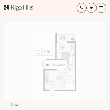
2
Студия
31.78 м
Цена по запросу
Продано
№1124