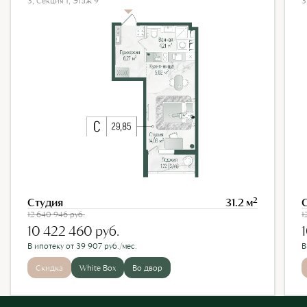
3, Секция 1, Этаж 9
3
2
Студия
31.2 м
12 640 946
руб.
1
10 422 460
руб.
В ипотеку от 39 907 руб./мес.
В
Скидка
White Box
Во двор