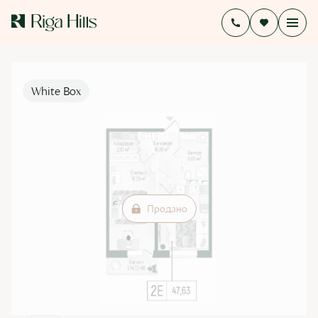
2
1-комнатная
49.08 м
Цена по запросу
White Box
Продано