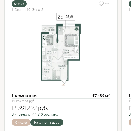
№ 1173
1, Секция 19, Этаж 8
1
2
1-комнатная
47.98 м
1
14 193 920
руб.
1
12 391 292
руб.
В ипотеку от 44 810 руб./мес.
В
Скидка
На улицу и двор