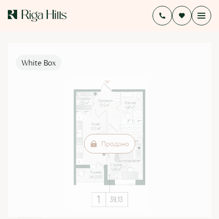
2
1-комнатная
40.54 м
Цена по запросу
White Box
Продано